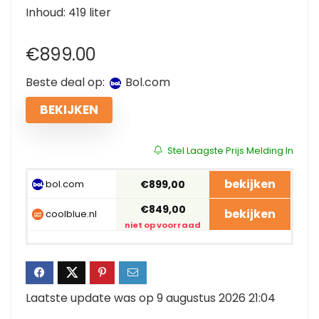
Inhoud: 419 liter
€
899.00
Beste deal op:
bol.com
BEKIJKEN
Stel Laagste Prijs Melding In
bekijken
bol.com
€899,00
€849,00
bekijken
coolblue.nl
niet op voorraad
Laatste update was op 9 augustus 2026 21:04