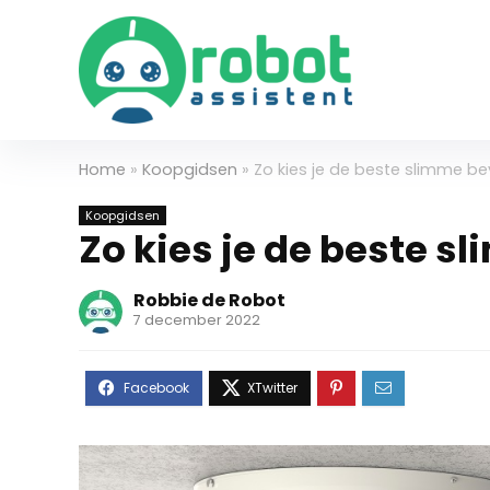
Home
»
Koopgidsen
»
Zo kies je de beste slimme b
Koopgidsen
Zo kies je de beste 
Robbie de Robot
7 december 2022