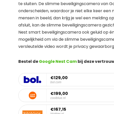
te sluiten. De slimme beveiligingscamera van G
onderscheiden, waardoor je niet elke keer een m
mensen in beeld, dan krijg je wel een melding o
afsluit, kan de slimme beveiligingscamera gez
Nest smart beveiligingscamera ook geluid op én i
mogelijkheid om via de slimme beveiligingscam
versleutelde video wordt je privacy gewaarborg
Bestel de
Google Nest Cam
bij deze vertrou
€129,00
bol.com
€199,00
coolblue.nl
€167,15
blokker.nl