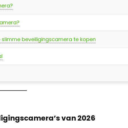
mera?
camera?
e slimme beveiligingscamera te kopen
al
iligingscamera’s van 2026