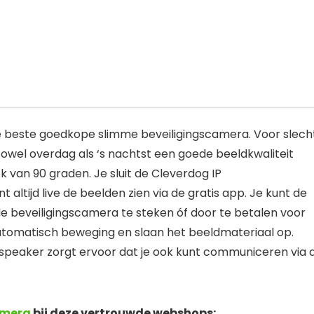
e beste goedkope slimme beveiligingscamera. Voor slech
zowel overdag als ‘s nachtst een goede beeldkwaliteit
ek van 90 graden. Je sluit de Cleverdog IP
 altijd live de beelden zien via de gratis app. Je kunt de
e beveiligingscamera te steken óf door te betalen voor
tomatisch beweging en slaan het beeldmateriaal op.
 speaker zorgt ervoor dat je ook kunt communiceren via 
amera
bij deze vertrouwde webshops: