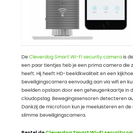
De
Cleverdog Smart Wi-Fi security camera
is d
een paar tientjes heb je een prima camera die 
heeft. Hij heeft HD-beeldkwaliteit en een kijkho
beveiligingscamera eenvoudig aan via wifi en kunt
beelden opslaan door een geheugenkaartje in d
cloudopslag. Bewegingssensoren detecteren au
Dankzij de microfoon kun je meeluisteren en de
slimme beveiligingscamera.
Bestel de
Cleverdog Smart Wi-Fi security c