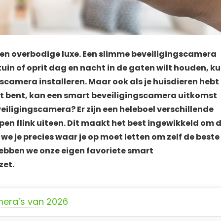
 geen overbodige luxe. Een slimme beveiligingscamera
s, tuin of oprit dag en nacht in de gaten wilt houden, k
scamera installeren. Maar ook als je huisdieren hebt
r uit bent, kan een smart beveiligingscamera uitkomst
eiligingscamera? Er zijn een heleboel verschillende
pen flink uiteen. Dit maakt het best ingewikkeld om 
n we je precies waar je op moet letten om zelf de beste
ebben we onze eigen favoriete smart
zet.
mera’s van 2026