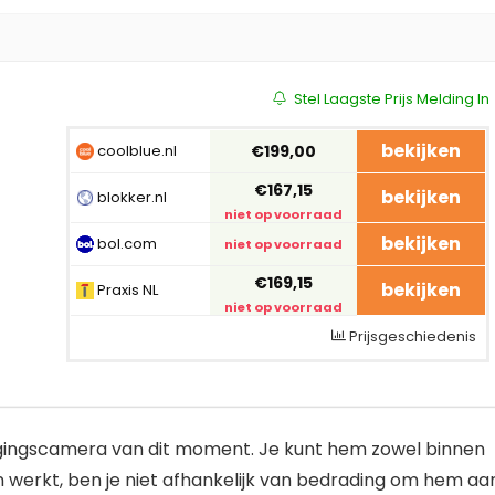
Stel Laagste Prijs Melding In
bekijken
coolblue.nl
€199,00
€167,15
bekijken
blokker.nl
niet op voorraad
bekijken
bol.com
niet op voorraad
€169,15
bekijken
Praxis NL
niet op voorraad
Prijsgeschiedenis
igingscamera van dit moment. Je kunt hem zowel binnen
n werkt, ben je niet afhankelijk van bedrading om hem aa