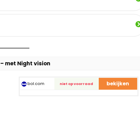
– met Night vision
bekijken
bol.com
niet op voorraad