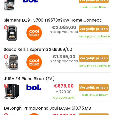
beste prijs op Bol.com
Siemens EQ9+ S700 TI9573X9RW Home Connect
€2.089,00
5
Vergelijk prijzen
niet op voorraad
beste prijs op Coolblue.nl
Saeco Xelsis Suprema SM8889/00
€1.359,00
6
Vergelijk prijzen
niet op voorraad
beste prijs op Coolblue.nl
JURA E4 Piano Black (EA)
€679,00
7
Vergelijk prijzen
€729,00
beste prijs op Bol.com
op voorraad
DeLonghi PrimaDonna Soul ECAM 610.75.MB