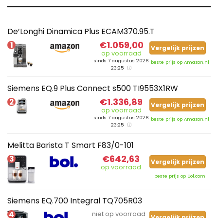
De’Longhi Dinamica Plus ECAM370.95.T
€1.059,00
1
Vergelijk prijzen
op voorraad
sinds 7 augustus 2026
beste prijs op Amazon.nl
23:25
Siemens EQ.9 Plus Connect s500 TI9553X1RW
€1.336,89
2
Vergelijk prijzen
op voorraad
sinds 7 augustus 2026
beste prijs op Amazon.nl
23:25
Melitta Barista T Smart F83/0-101
€642,63
3
Vergelijk prijzen
op voorraad
beste prijs op Bol.com
Siemens EQ.700 Integral TQ705R03
4
niet op voorraad
Vergelijk prijzen