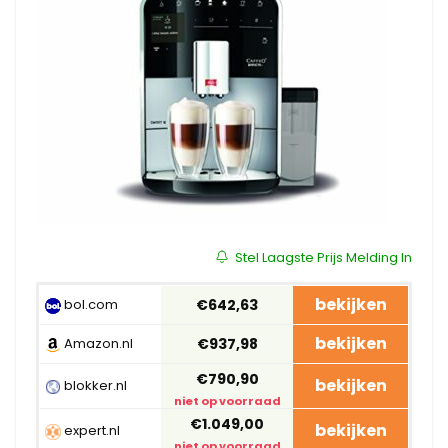
Stel Laagste Prijs Melding In
bekijken
bol.com
€642,63
bekijken
Amazon.nl
€937,98
€790,90
bekijken
blokker.nl
niet op voorraad
€1.049,00
bekijken
expert.nl
niet op voorraad