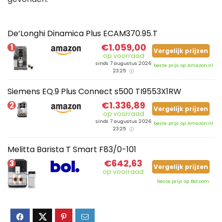
De’Longhi Dinamica Plus ECAM370.95.T
€1.059,00
1
Vergelijk prijzen
op voorraad
sinds 7 augustus 2026
beste prijs op Amazon.nl
23:25
Siemens EQ.9 Plus Connect s500 TI9553X1RW
€1.336,89
2
Vergelijk prijzen
op voorraad
sinds 7 augustus 2026
beste prijs op Amazon.nl
23:25
Melitta Barista T Smart F83/0-101
€642,63
3
Vergelijk prijzen
op voorraad
beste prijs op Bol.com