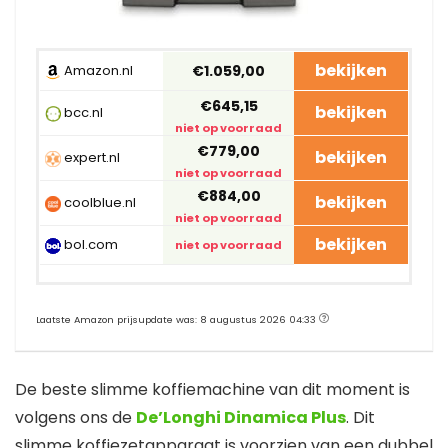
bekijken
Amazon.nl
€1.059,00
€645,15
bekijken
bcc.nl
niet op voorraad
€779,00
bekijken
expert.nl
niet op voorraad
€884,00
bekijken
coolblue.nl
niet op voorraad
bekijken
bol.com
niet op voorraad
Laatste Amazon prijsupdate was: 8 augustus 2026 04:33
De beste slimme koffiemachine van dit moment is
volgens ons de
De’Longhi Dinamica Plus
. Dit
slimme koffiezetapparaat is voorzien van een dubbel