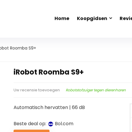
Home
Koopgidsen
Revi
Robot Roomba S9+
iRobot Roomba S9+
Robotstofzuiger tegen dierenharen
Uw recensie toevoegen
Automatisch hervatten | 66 dB
Beste deal op:
bol.com