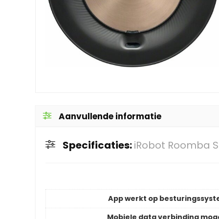
Aanvullende informatie
Specificaties:
iRobot Roomba 
App werkt op besturingssys
Mobiele data verbinding moge