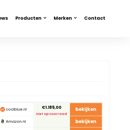
ews
Producten
Merken
Contact
€1.189,00
bekijken
coolblue.nl
niet op voorraad
bekijken
Amazon.nl