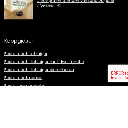
4 navigatiemethoden van robotzuigers!
Algemeen
Koopgidsen
Beste robotstofzuiger
Beste robot stofzuiger met dweilfunctie
Beste robot stofzuiger dierenharen
Beste robotmaaier
Beste zwembadrobot
Beste robot ramenwasser
Beste drone voor beginners
Beste drone met camera
Beste goedkope drone
Beste zelfreinigende kattenbak