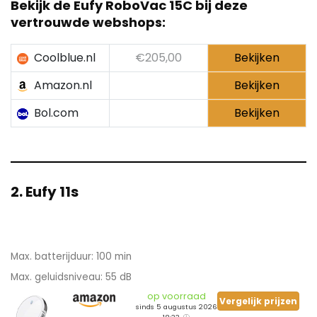
Bekijk de
Eufy RoboVac 15C
bij deze
vertrouwde webshops:
Coolblue.nl
€205,00
Bekijken
Amazon.nl
Bekijken
Bol.com
Bekijken
2. Eufy 11s
Max. batterijduur: 100 min
Max. geluidsniveau: 55 dB
op voorraad
Vergelijk prijzen
sinds 5 augustus 2026