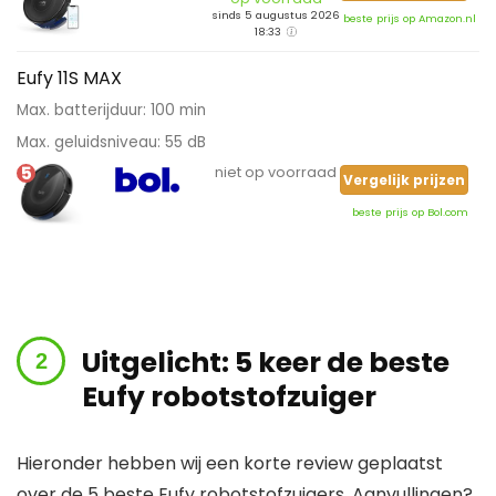
sinds 5 augustus 2026
beste prijs op Amazon.nl
18:33
Eufy 11S MAX
Max. batterijduur: 100 min
Max. geluidsniveau: 55 dB
5
niet op voorraad
Vergelijk prijzen
beste prijs op Bol.com
Uitgelicht: 5 keer de beste
Eufy robotstofzuiger
Hieronder hebben wij een korte review geplaatst
over de 5 beste Eufy robotstofzuigers. Aanvullingen?