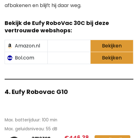
afbakenen en blijft hij daar weg.
Bekijk de
Eufy RoboVac 30C
bij deze
vertrouwde webshops:
Amazon.nl
Bekijken
Bol.com
Bekijken
4. Eufy Robovac G10
Max. batterijduur: 100 min
Max. geluidsniveau: 55 dB
€446,38