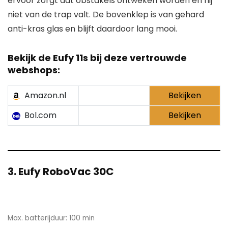
ervoor zorgt dat obstakels ontweken worden en hij
niet van de trap valt. De bovenklep is van gehard
anti-kras glas en blijft daardoor lang mooi.
Bekijk de
Eufy 11s
bij deze vertrouwde
webshops:
Amazon.nl
Bekijken
Bol.com
Bekijken
3. Eufy RoboVac 30C
Max. batterijduur: 100 min