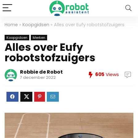
Home
»
Koopgidsen
»
Alles over Eufy robotstofzuigers
Koopgidsen
Merken
Alles over Eufy
robotstofzuigers
Robbie de Robot
605
Views
7 december 2022