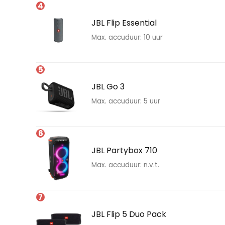
4
JBL Flip Essential
Max. accuduur: 10 uur
5
JBL Go 3
Max. accuduur: 5 uur
6
JBL Partybox 710
Max. accuduur: n.v.t.
7
JBL Flip 5 Duo Pack