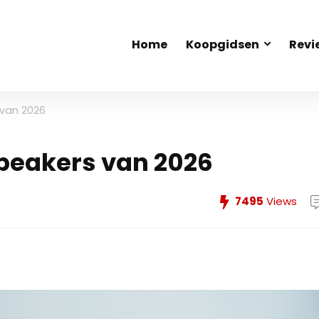
Home
Koopgidsen
Revi
 van 2026
 speakers van 2026
7495
Views