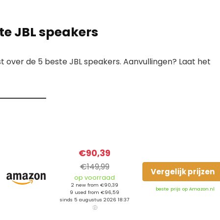
ste JBL speakers
t over de 5 beste JBL speakers. Aanvullingen? Laat het
€90,39
€149,99
Vergelijk prijzen
op voorraad
2 new from €90,39
beste prijs op Amazon.nl
9 used from €96,59
sinds 5 augustus 2026 18:37