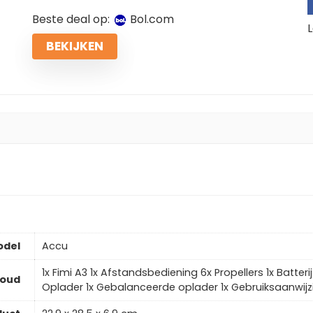
Beste deal op:
bol.com
L
BEKIJKEN
odel
Accu
1x Fimi A3 1x Afstandsbediening 6x Propellers 1x Batteri
houd
Oplader 1x Gebalanceerde oplader 1x Gebruiksaanwijz