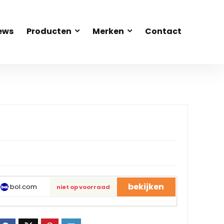
ews
Producten
Merken
Contact
bekijken
bol.com
niet op voorraad