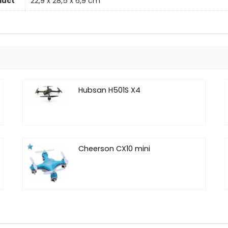
duct
22,9 x 28,5 x 6,9 cm
Hubsan H501S X4
Cheerson CX10 mini