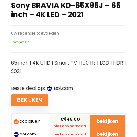
Sony BRAVIA KD-65X85J – 65
inch – 4K LED – 2021
Uw recensie toevoegen
Smart TV
65 inch | 4K UHD | Smart TV | 100 Hz | LCD | HDR |
2021
Beste deal op:
bol.com
BEKIJKEN
€845,00
bekijken
coolblue.nl
niet op voorraad
bekijken
bol.com
niet op voorraad