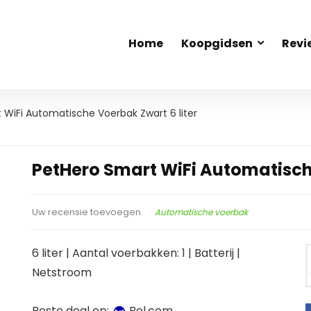
Home
Koopgidsen
Revi
 WiFi Automatische Voerbak Zwart 6 liter
PetHero Smart WiFi Automatische
Automatische voerbak
Uw recensie toevoegen
6 liter | Aantal voerbakken: 1 | Batterij |
Netstroom
Beste deal op:
bol.com