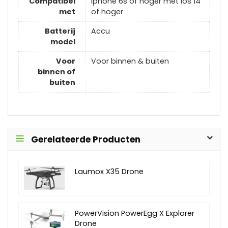
Compatibel
Iphone 6s of hoger met ios 14
met
of hoger
Batterij
Accu
model
Voor
Voor binnen & buiten
binnen of
buiten
Gerelateerde Producten
Laumox X35 Drone
PowerVision PowerEgg X Explorer
Drone