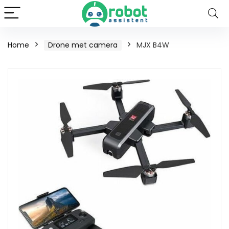
Home
Drone met camera
MJX B4W