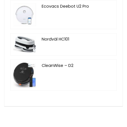
Ecovacs Deebot U2 Pro
Nordväl HC101
CleanWise – D2