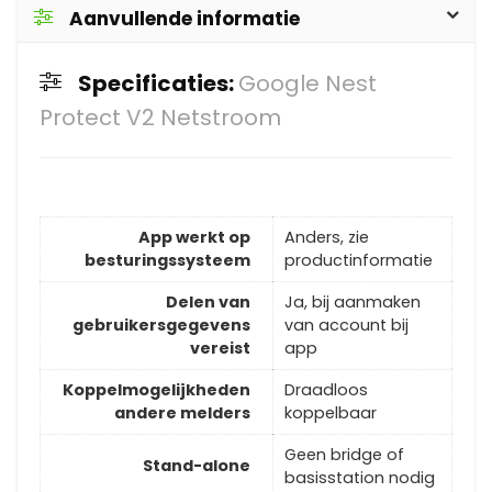
Aanvullende informatie
Specificaties:
Google Nest
Protect V2 Netstroom
App werkt op
Anders, zie
besturingssysteem
productinformatie
Delen van
Ja, bij aanmaken
gebruikersgegevens
van account bij
vereist
app
Koppelmogelijkheden
Draadloos
andere melders
koppelbaar
Geen bridge of
Stand-alone
basisstation nodig