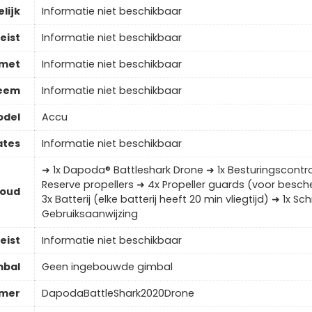
lijk
Informatie niet beschikbaar
eist
Informatie niet beschikbaar
 met
Informatie niet beschikbaar
teem
Informatie niet beschikbaar
odel
Accu
ates
Informatie niet beschikbaar
➜ 1x Dapoda® Battleshark Drone ➜ 1x Besturingscontro
Reserve propellers ➜ 4x Propeller guards (voor besc
houd
3x Batterij (elke batterij heeft 20 min vliegtijd) ➜ 1x 
Gebruiksaanwijzing
eist
Informatie niet beschikbaar
mbal
Geen ingebouwde gimbal
mmer
DapodaBattleShark2020Drone