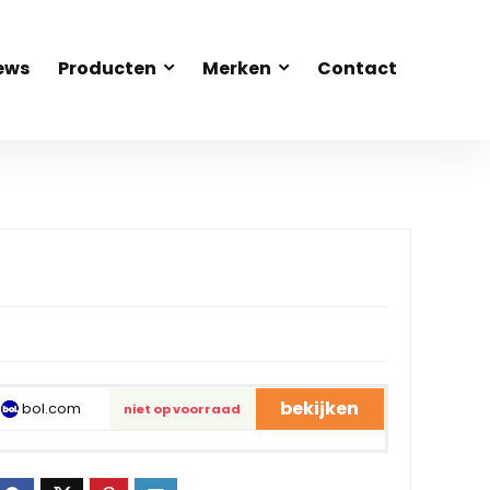
ews
Producten
Merken
Contact
bekijken
bol.com
niet op voorraad