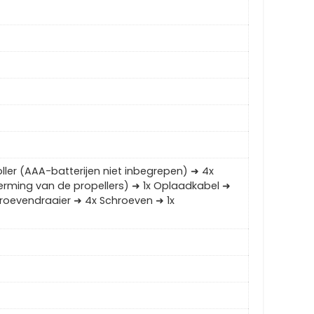
ller (AAA-batterijen niet inbegrepen) ➜ 4x
herming van de propellers) ➜ 1x Oplaadkabel ➜
Schroevendraaier ➜ 4x Schroeven ➜ 1x