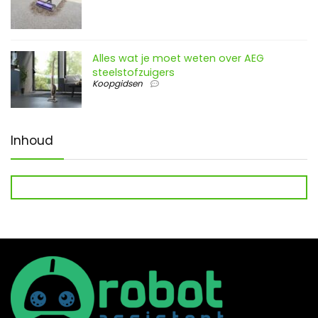
Alles wat je moet weten over AEG
steelstofzuigers
Koopgidsen
Inhoud