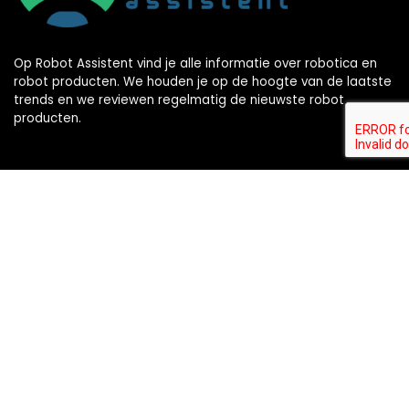
Op Robot Assistent vind je alle informatie over robotica en
robot producten. We houden je op de hoogte van de laatste
trends en we reviewen regelmatig de nieuwste robot
producten.
Volg ons
Laatste artikelen
Hoe duurzaam zijn moderne
isolatiematerialen?
Algemeen
Beste robotstofzuiger kopen? Dit zijn de 15
beste robotstofzuigers van 2026!