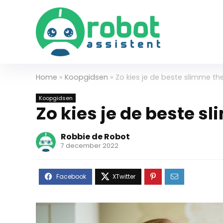
Home
»
Koopgidsen
»
Zo kies je de beste slimme t
Koopgidsen
Zo kies je de beste 
Robbie de Robot
7 december 2022