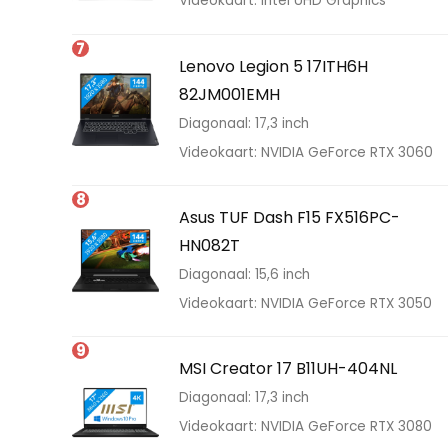
Videokaart: Intel UHD Graphics
7
Lenovo Legion 5 17ITH6H
82JM001EMH
Diagonaal: 17,3 inch
Videokaart: NVIDIA GeForce RTX 3060
8
Asus TUF Dash F15 FX516PC-
HN082T
Diagonaal: 15,6 inch
Videokaart: NVIDIA GeForce RTX 3050
9
MSI Creator 17 B11UH-404NL
Diagonaal: 17,3 inch
Videokaart: NVIDIA GeForce RTX 3080