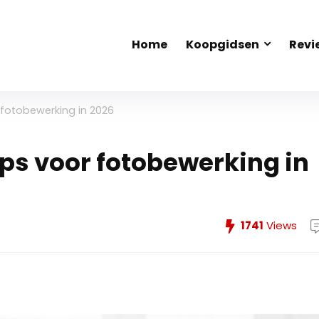
Home
Koopgidsen
Revi
r fotobewerking in 2026
tops voor fotobewerking in
1741
Views