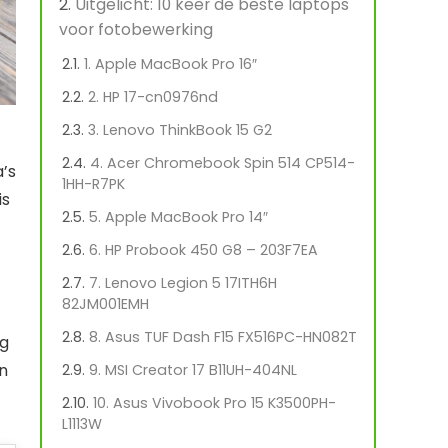
Uitgelicht: 10 keer de beste laptops
voor fotobewerking
1. Apple MacBook Pro 16″
2. HP 17-cn0976nd
3. Lenovo ThinkBook 15 G2
4. Acer Chromebook Spin 514 CP514-
’s
1HH-R7PK
is
5. Apple MacBook Pro 14″
6. HP Probook 450 G8 – 203F7EA
7. Lenovo Legion 5 17ITH6H
82JM001EMH
8. Asus TUF Dash F15 FX516PC-HN082T
ng
én
9. MSI Creator 17 B11UH-404NL
10. Asus Vivobook Pro 15 K3500PH-
L1113W